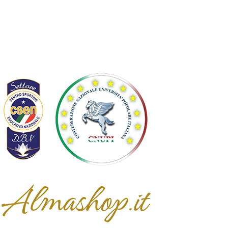
Controversie EU
Statuto
Diventa socio
Affiliata
Partner