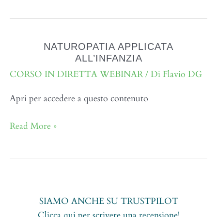
NATUROPATIA APPLICATA
ALL’INFANZIA
CORSO IN DIRETTA WEBINAR
/ Di
Flavio DG
Apri per accedere a questo contenuto
NATUROPATIA
Read More »
APPLICATA
ALL’INFANZIA
SIAMO ANCHE SU TRUSTPILOT
Clicca qui per scrivere una recensione!