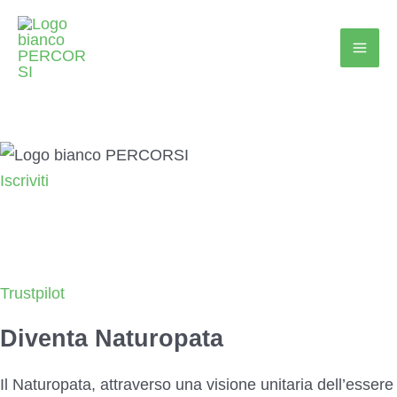
Vai
al
contenuto
Iscriviti
SIAMO ANCHE SU TRUSTPILOT
Clicca qui per scrivere una recensione!
Trustpilot
Diventa Naturopata
Il Naturopata, attraverso una visione unitaria dell’essere