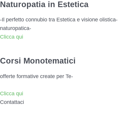
Naturopatia in Estetica
-Il perfetto connubio tra Estetica e visione olistica-
naturopatica-
Clicca qui
Corsi Monotematici
offerte formative create per Te-
Clicca qui
Contattaci
Puoi scriverci attraverso il modulo. Il tuo messaggio
verrà inviato al nostro team che ti contatterà il prima