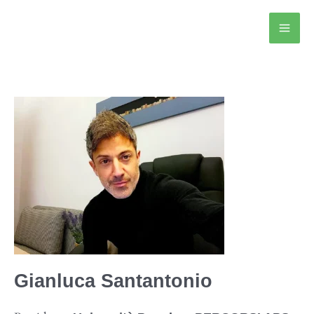
Vai
al
contenuto
Gianluca Santantonio