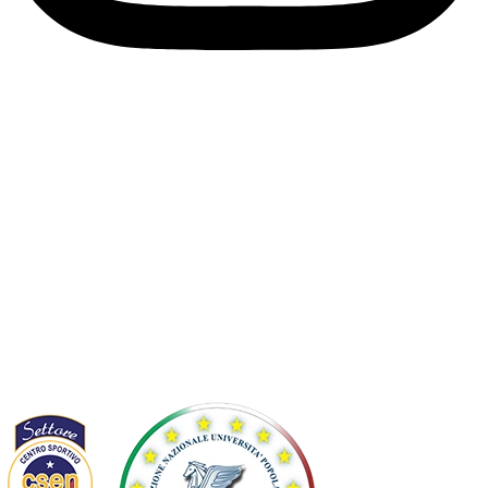
Info
Privacy
Cookie
Termini e condizioni
Controversie EU
Statuto
Diventa socio
Affiliata