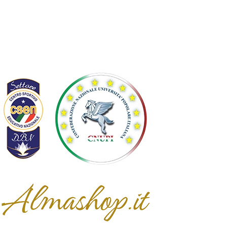
Controversie EU
Statuto
Diventa socio
Affiliata
Partner