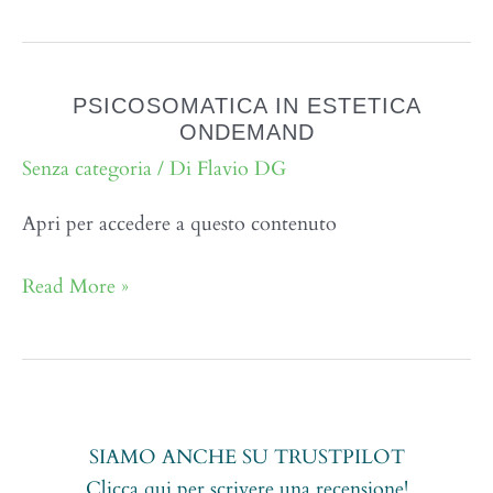
PSICOSOMATICA IN ESTETICA
ONDEMAND
Senza categoria
/ Di
Flavio DG
Apri per accedere a questo contenuto
PSICOSOMATICA
Read More »
IN
ESTETICA
ONDEMAND
SIAMO ANCHE SU TRUSTPILOT
Clicca qui per scrivere una recensione!