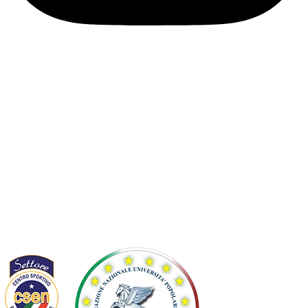
Info
Privacy
Cookie
Termini e condizioni
Controversie EU
Statuto
Diventa socio
Affiliata