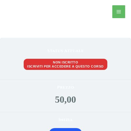
Vai
al
contenuto
Status Attuale
NON ISCRITTO
ISCRIVITI PER ACCEDERE A QUESTO CORSO
Prezzo
50,00
Inizia