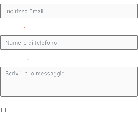
Telefono
Messaggio
ACCETTO - Accettando dichiaro di aver preso visione
dell'informativa privacy ed acconsento al trattamento dei
miei dati personali ai sensi e per gli effetti del Regolamento
(UE) 2016/679 del Parlamento Europeo e del Consiglio del 27