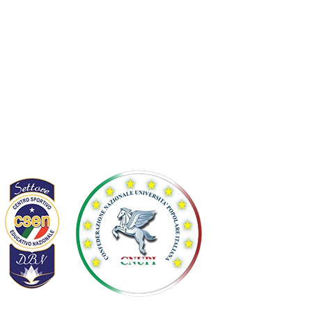
Privacy
Cookie
Termini e condizioni
Controversie EU
Statuto
Diventa socio
Affiliata
Partner