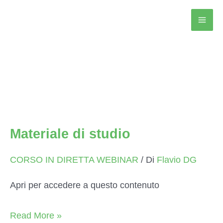
Vai
al
contenuto
Alimentazione in
Naturopatia I 24-25
Materiale di studio
CORSO IN DIRETTA WEBINAR
/ Di
Flavio DG
Apri per accedere a questo contenuto
Materiale
Read More »