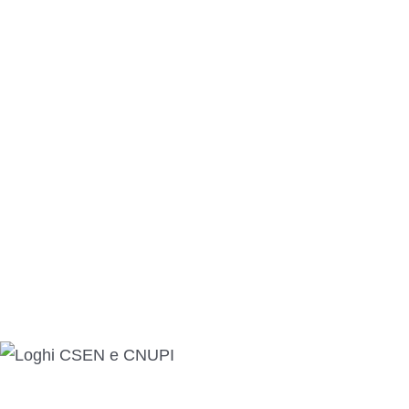
Info
Privacy
Cookie
Termini e condizioni
Controversie EU
Statuto
Diventa socio
Affiliata
Partner