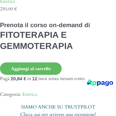
Estetica
250,00
€
Prenota il corso on-demand di
FITOTERAPIA E
GEMMOTERAPIA
Fitoterapia
Aggiungi al carrello
e
Paga
in
mesi senza nessun costo
20,84 €
12
Gemmoterapia
in
Categoria:
Estetica
Estetica
Ondemand
SIAMO ANCHE SU TRUSTPILOT
quantità
Clicca qui per scrivere una recensione!