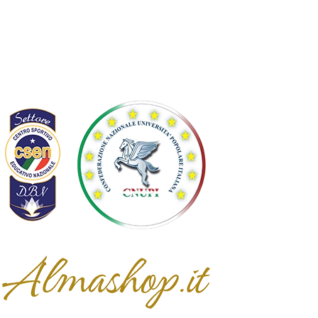
Controversie EU
Statuto
Diventa socio
Affiliata
Partner