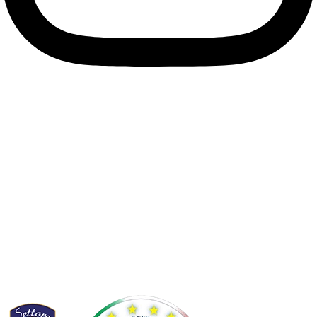
Info
Privacy
Cookie
Termini e condizioni
Controversie EU
Statuto
Diventa socio
Affiliata